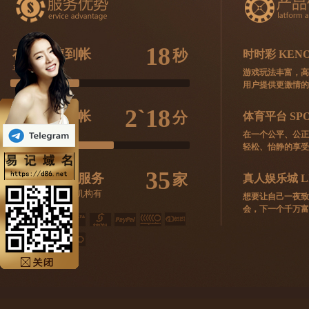
18
存款火速到帐
秒
时时彩 KEN
平均时间
游戏玩法丰富，高
用户提供更激情的
2`18
取款火速到帐
分
体育平台 SPO
平均时间
在一个公平、公正
轻松、怡静的享受
35
便捷的金融服务
家
真人娱乐城 LI
目前我们的支付机构有
想要让自己一夜致
会，下一个千万富